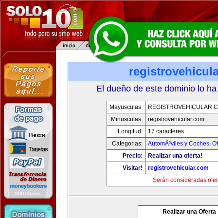
registrovehicul
El dueño de este dominio lo ha
Mayusculas:
REGISTROVEHICULAR.
Minusculas:
registrovehicular.com
Longitud:
17 caracteres
Categorias:
AutomÃ³viles y Coches
,
Of
Precio:
Realizar una oferta!
Visitar!
registrovehicular.com
Serán consideradas ofer
Realizar una Oferta