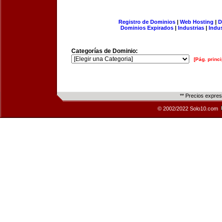
Registro de Dominios
|
Web Hosting
|
D
Dominios Expirados
|
Industrias
|
Indu
Categorías de Dominio:
[Pág. princi
** Precios expre
© 2002/2022 Solo10.com