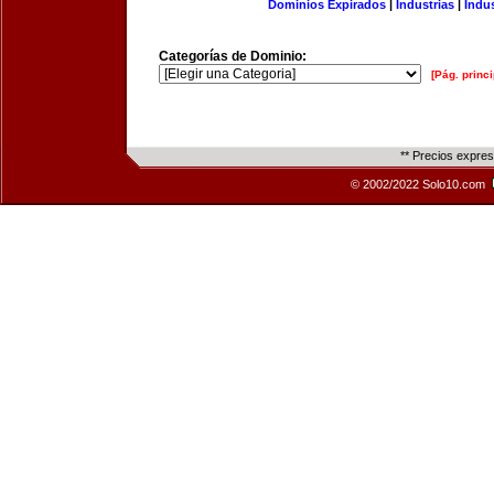
Dominios Expirados
|
Industrias
|
Indu
Categorías de Dominio:
[Pág. princi
** Precios expre
© 2002/2022 Solo10.com