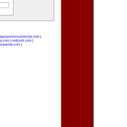
agrupacioncomercial.com
|
ta.com
|
noticlub.com
|
raventa.com
|