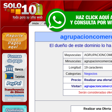
agrupacioncomerc
El dueño de este dominio lo ha
Mayusculas:
AGRUPACIONCOM
Minusculas:
agrupacioncomercia
Longitud:
19 caracteres
Categorias:
Negocios
Precio:
Realizar una oferta
Visitar!
agrupacioncomerci
Serán consideradas ofer
Realizar una Oferta