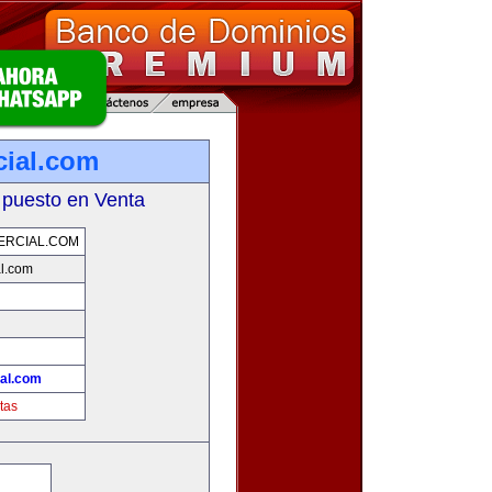
ial.com
 puesto en Venta
ERCIAL.COM
l.com
!
al.com
tas