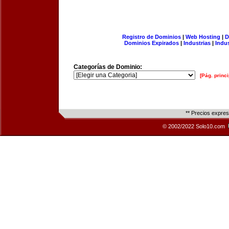
Registro de Dominios
|
Web Hosting
|
D
Dominios Expirados
|
Industrias
|
Indu
Categorías de Dominio:
[Pág. princi
** Precios expre
© 2002/2022 Solo10.com