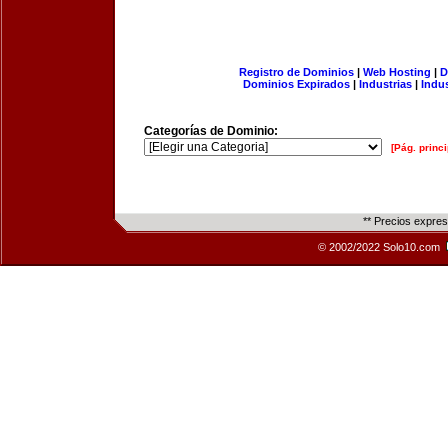
Registro de Dominios
|
Web Hosting
|
D
Dominios Expirados
|
Industrias
|
Indu
Categorías de Dominio:
[Pág. princi
** Precios expre
© 2002/2022 Solo10.com