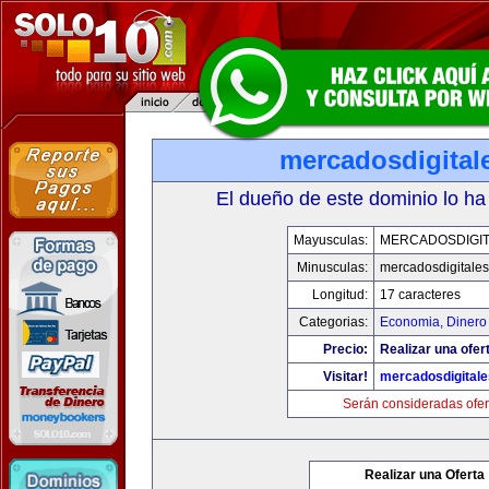
mercadosdigital
El dueño de este dominio lo ha
Mayusculas:
MERCADOSDIGIT
Minusculas:
mercadosdigitale
Longitud:
17 caracteres
Categorias:
Economia, Dinero
Precio:
Realizar una ofer
Visitar!
mercadosdigital
Serán consideradas ofer
Realizar una Oferta