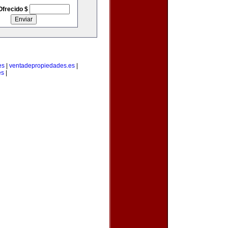
Ofrecido $
es
|
ventadepropiedades.es
|
es
|