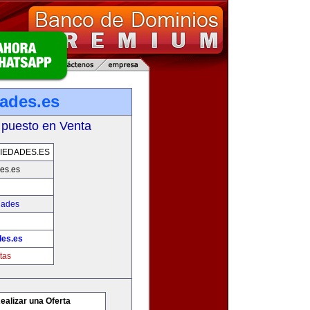
dades.es
 puesto en Venta
IEDADES.ES
es.es
dades
des.es
tas
ealizar una Oferta