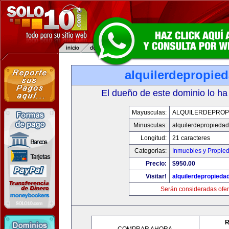
alquilerdepropie
El dueño de este dominio lo ha
Mayusculas:
ALQUILERDEPROP
Minusculas:
alquilerdepropiedad
Longitud:
21 caracteres
Categorias:
Inmuebles y Propie
Precio:
$950.00
Visitar!
alquilerdepropieda
Serán consideradas ofer
R