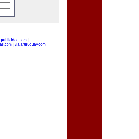
i-publicidad.com
|
ias.com
|
viajaruruguay.com
|
m
|