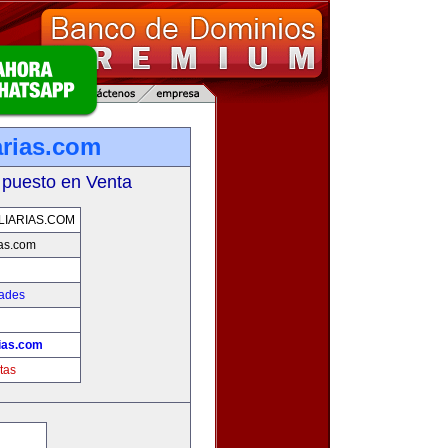
arias.com
 puesto en Venta
LIARIAS.COM
ias.com
dades
rias.com
tas