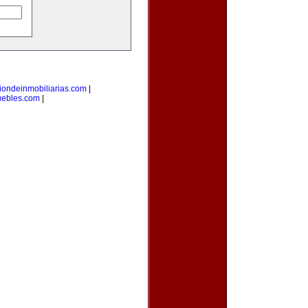
iondeinmobiliarias.com
|
uebles.com
|