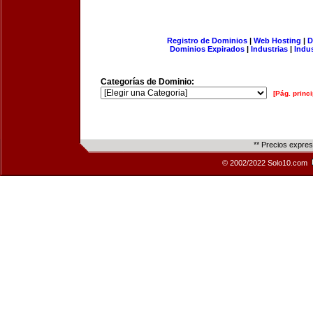
Registro de Dominios
|
Web Hosting
|
D
Dominios Expirados
|
Industrias
|
Indu
Categorías de Dominio:
[Pág. princi
** Precios expre
© 2002/2022 Solo10.com