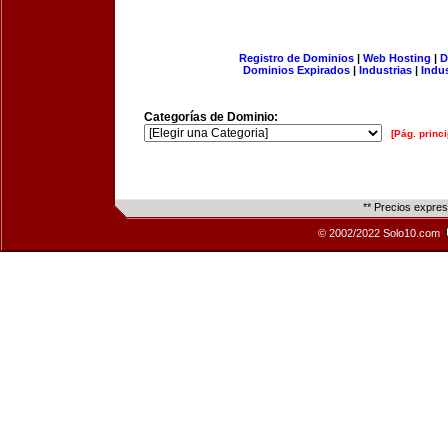
Registro de Dominios
|
Web Hosting
|
D
Dominios Expirados
|
Industrias
|
Indu
Categorías de Dominio:
[Pág. princi
** Precios expre
© 2002/2022 Solo10.com