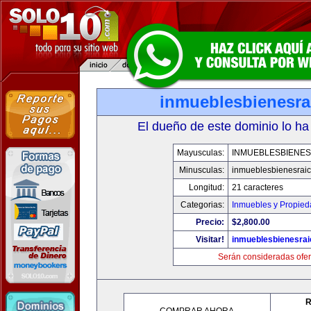
inmueblesbienesra
El dueño de este dominio lo ha
Mayusculas:
INMUEBLESBIENES
Minusculas:
inmueblesbienesrai
Longitud:
21 caracteres
Categorias:
Inmuebles y Propie
Precio:
$2,800.00
Visitar!
inmueblesbienesra
Serán consideradas ofer
R