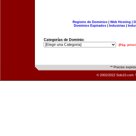
Registro de Dominios
|
Web Hosting
|
D
Dominios Expirados
|
Industrias
|
Indu
Categorías de Dominio:
[Pág. princi
** Precios expre
© 2002/2022 Solo10.com