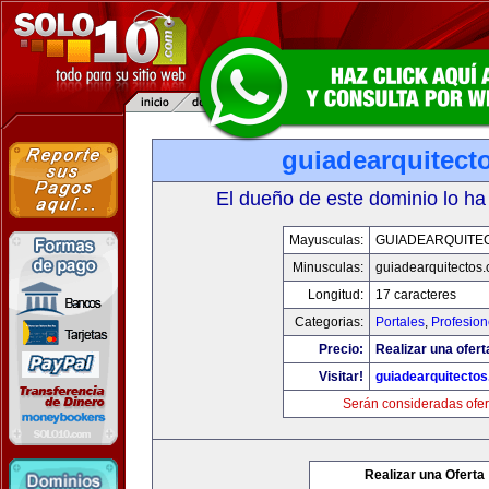
guiadearquitect
El dueño de este dominio lo ha
Mayusculas:
GUIADEARQUITE
Minusculas:
guiadearquitectos
Longitud:
17 caracteres
Categorias:
Portales
,
Profesio
Precio:
Realizar una ofert
Visitar!
guiadearquitecto
Serán consideradas ofer
Realizar una Oferta