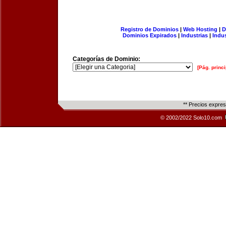
Registro de Dominios
|
Web Hosting
|
D
Dominios Expirados
|
Industrias
|
Indu
Categorías de Dominio:
[Pág. princi
** Precios expre
© 2002/2022 Solo10.com