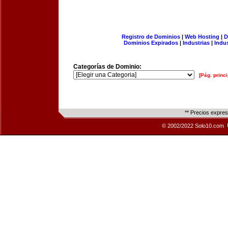
Registro de Dominios
|
Web Hosting
|
D
Dominios Expirados
|
Industrias
|
Indu
Categorías de Dominio:
[Pág. princi
** Precios expre
© 2002/2022 Solo10.com