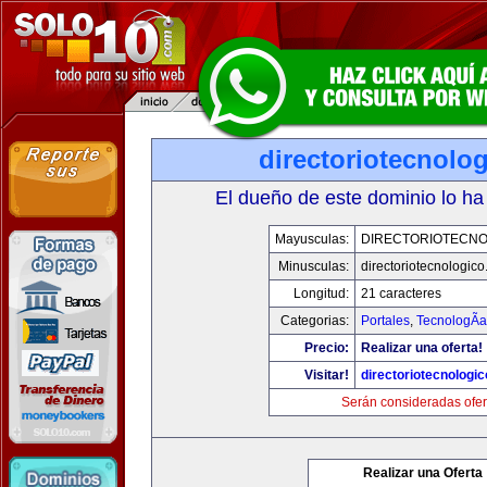
directoriotecnolo
El dueño de este dominio lo ha
Mayusculas:
DIRECTORIOTECNO
Minusculas:
directoriotecnologic
Longitud:
21 caracteres
Categorias:
Portales
,
TecnologÃ­a
Precio:
Realizar una oferta!
Visitar!
directoriotecnologi
Serán consideradas ofer
Realizar una Oferta