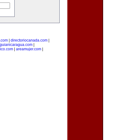
l.com
|
directoriocanada.com
|
guianicaragua.com
|
ico.com
|
areamujer.com
|