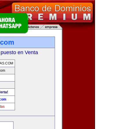
.com
 puesto en Venta
AS.COM
com
erta!
.com
tas