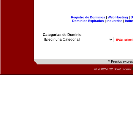
Registro de Dominios
|
Web Hosting
|
D
Dominios Expirados
|
Industrias
|
Indu
Categorías de Dominio:
[Pág. princi
** Precios expre
© 2002/2022 Solo10.com