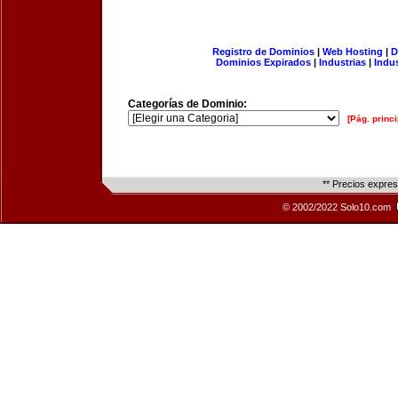
Registro de Dominios
|
Web Hosting
|
D
Dominios Expirados
|
Industrias
|
Indu
Categorías de Dominio:
[Pág. princi
** Precios expre
© 2002/2022 Solo10.com