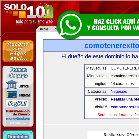
comotenerexit
El dueño de este dominio lo ha
Mayusculas:
COMOTENEREX
Minusculas:
comotenerexito
Longitud:
14 caracteres
Categorias:
Negocios
Precio:
Realizar una ofe
Visitar!
comotenerexit
Serán consideradas ofer
Realizar una Oferta