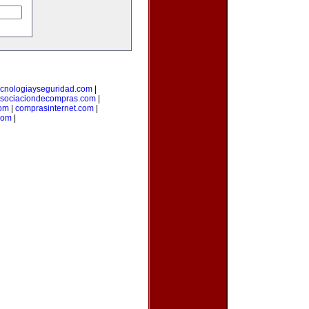
ecnologiayseguridad.com
|
sociaciondecompras.com
|
om
|
comprasinternet.com
|
com
|