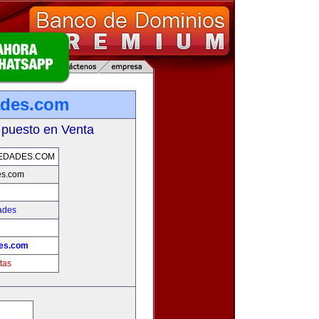
ades.com
 puesto en Venta
EDADES.COM
es.com
ades
des.com
tas