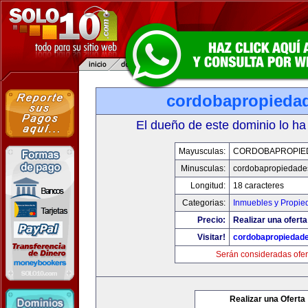
cordobapropieda
El dueño de este dominio lo ha
Mayusculas:
CORDOBAPROPIE
Minusculas:
cordobapropiedade
Longitud:
18 caracteres
Categorias:
Inmuebles y Propie
Precio:
Realizar una oferta
Visitar!
cordobapropiedad
Serán consideradas ofer
Realizar una Oferta