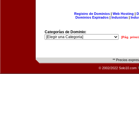
Registro de Dominios
|
Web Hosting
|
D
Dominios Expirados
|
Industrias
|
Indu
Categorías de Dominio:
[Pág. princi
** Precios expre
© 2002/2022 Solo10.com