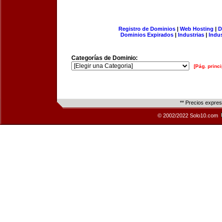
Registro de Dominios
|
Web Hosting
|
D
Dominios Expirados
|
Industrias
|
Indu
Categorías de Dominio:
[Pág. princi
** Precios expre
© 2002/2022 Solo10.com