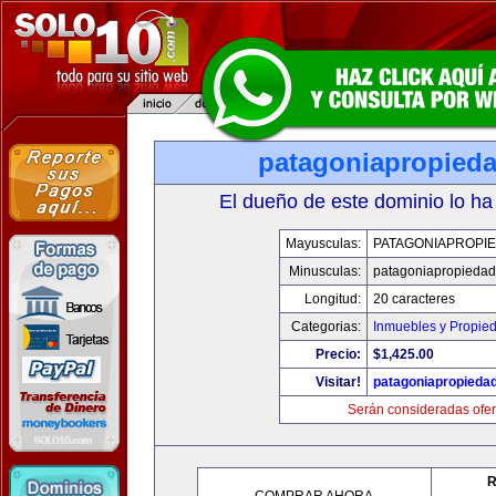
patagoniapropied
El dueño de este dominio lo ha
Mayusculas:
PATAGONIAPROPI
Minusculas:
patagoniapropieda
Longitud:
20 caracteres
Categorias:
Inmuebles y Propie
Precio:
$1,425.00
Visitar!
patagoniapropieda
Serán consideradas ofer
R