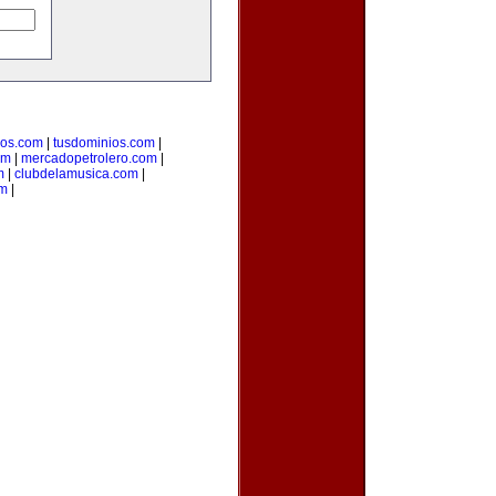
ios.com
|
tusdominios.com
|
om
|
mercadopetrolero.com
|
m
|
clubdelamusica.com
|
om
|