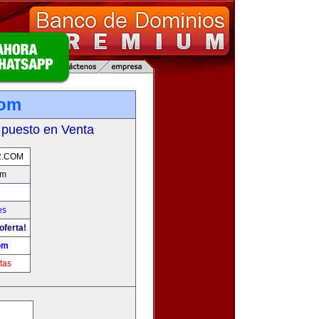
com
 puesto en Venta
.COM
om
es
oferta!
om
tas