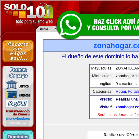
zonahogar.
El dueño de este dominio lo ha
Mayusculas:
ZONAHOGAR
Minusculas:
zonahogar.c
Longitud:
9 caracteres
Categorias:
Hogar
,
Portal
Precio:
Realizar una 
Visitar!
zonahogar.c
Serán consideradas ofer
Realizar una Oferta