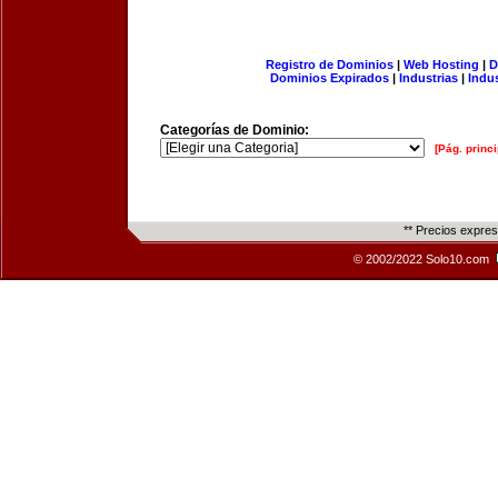
Registro de Dominios
|
Web Hosting
|
D
Dominios Expirados
|
Industrias
|
Indu
Categorías de Dominio:
[Pág. princi
** Precios expre
© 2002/2022 Solo10.com