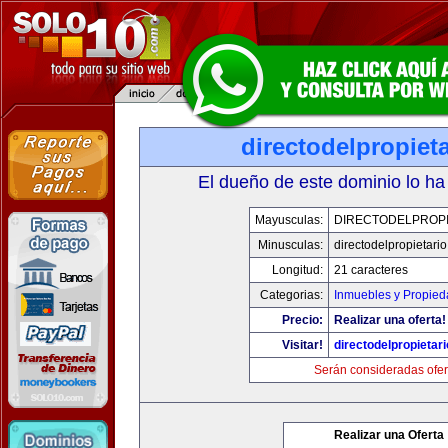
directodelpropiet
El dueño de este dominio lo ha
Mayusculas:
DIRECTODELPROPI
Minusculas:
directodelpropietari
Longitud:
21 caracteres
Categorias:
Inmuebles y Propie
Precio:
Realizar una oferta!
Visitar!
directodelpropietar
Serán consideradas ofer
Realizar una Oferta