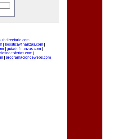
ultidirectorio.com
|
m
|
logisticayfinanzas.com
|
com
|
guiadefinanzas.com
|
oletindeofertas.com
|
om
|
programaciondewebs.com