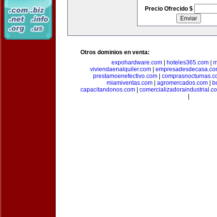
Precio Ofrecido $
Otros dominios en venta:
expohardware.com
|
hoteles365.com
|
m
viviendaenalquiler.com
|
empresadesdecasa.co
prestamoenefectivo.com
|
comprasnocturnas.
miamiventas.com
|
agromercados.com
|
b
capacitandonos.com
|
comercializadoraindustrial.c
|