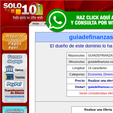
guiadefinanza
El dueño de este dominio lo ha
Mayusculas:
GUIADEFINANZA
Minusculas:
guiadefinanzas.c
Longitud:
14 caracteres
Categorias:
Economia, Dinero
Precio:
Realizar una ofer
Visitar!
guiadefinanzas.
Serán consideradas ofer
Realizar una Oferta