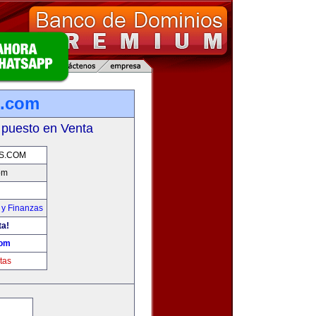
s.com
 puesto en Venta
S.COM
om
 y Finanzas
ta!
com
tas