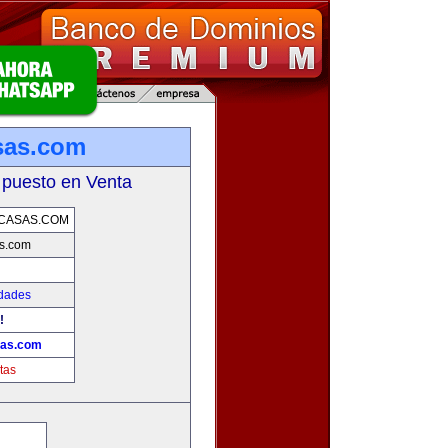
sas.com
 puesto en Venta
CASAS.COM
s.com
edades
!
sas.com
tas