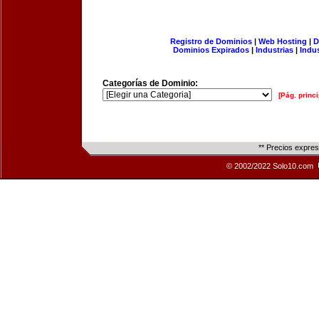
Registro de Dominios
|
Web Hosting
|
D
Dominios Expirados
|
Industrias
|
Indu
Categorías de Dominio:
[Pág. princi
** Precios expre
© 2002/2022 Solo10.com