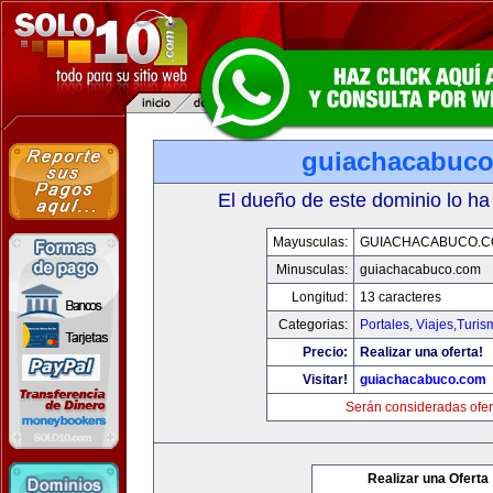
guiachacabuc
El dueño de este dominio lo ha
Mayusculas:
GUIACHACABUCO.
Minusculas:
guiachacabuco.com
Longitud:
13 caracteres
Categorias:
Portales
,
Viajes,Turi
Precio:
Realizar una oferta!
Visitar!
guiachacabuco.com
Serán consideradas ofer
Realizar una Oferta