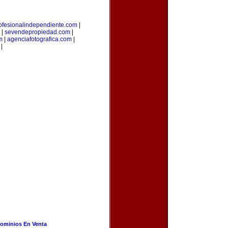
ofesionalindependiente.com
|
|
sevendepropiedad.com
|
m
|
agenciafotografica.com
|
|
ominios En Venta