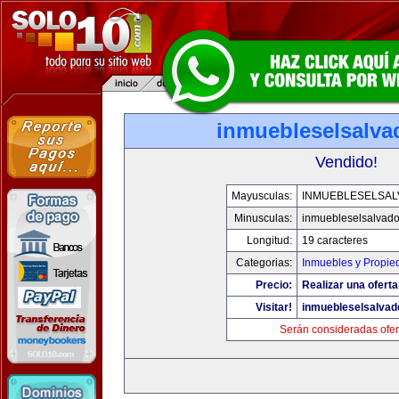
inmuebleselsalva
Vendido!
Mayusculas:
INMUEBLESELSA
Minusculas:
inmuebleselsalvado
Longitud:
19 caracteres
Categorias:
Inmuebles y Propie
Precio:
Realizar una oferta
Visitar!
inmuebleselsalvad
Serán consideradas ofer