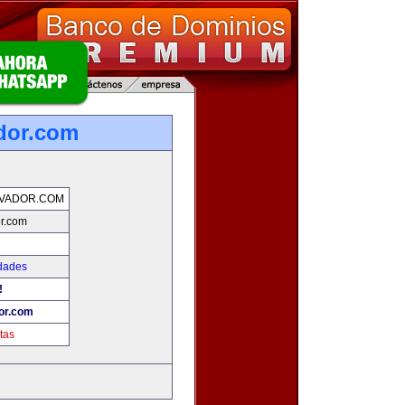
dor.com
LVADOR.COM
r.com
dades
!
or.com
tas