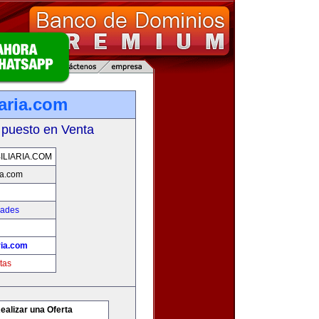
iaria.com
 puesto en Venta
ILIARIA.COM
ia.com
dades
ria.com
tas
ealizar una Oferta