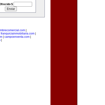
Ofrecido $
mbrecomercial.com
|
|
franquiciainmobiliaria.com
|
om
|
campoenventa.com
|
m
|