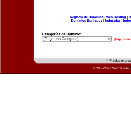
Registro de Dominios
|
Web Hosting
|
D
Dominios Expirados
|
Industrias
|
Indu
Categorías de Dominio:
[Pág. princi
** Precios expre
© 2002/2022 Solo10.com