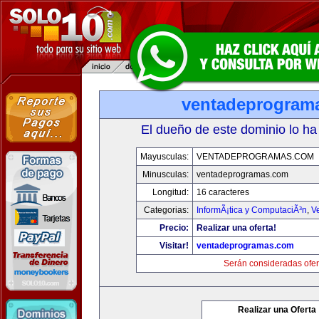
ventadeprogram
El dueño de este dominio lo ha
Mayusculas:
VENTADEPROGRAMAS.COM
Minusculas:
ventadeprogramas.com
Longitud:
16 caracteres
Categorias:
InformÃ¡tica y ComputaciÃ³n
,
V
Precio:
Realizar una oferta!
Visitar!
ventadeprogramas.com
Serán consideradas ofer
Realizar una Oferta