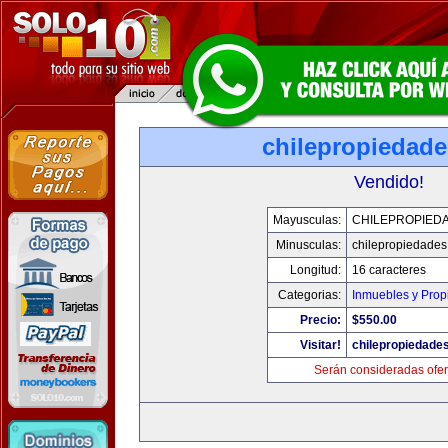
chilepropiedad
Vendido!
Mayusculas:
CHILEPROPIED
Minusculas:
chilepropiedade
Longitud:
16 caracteres
Categorias:
Inmuebles y Pro
Precio:
$550.00
Visitar!
chilepropiedade
Serán consideradas ofer