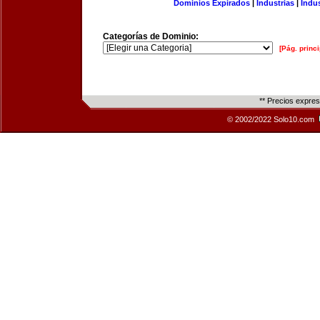
Dominios Expirados
|
Industrias
|
Indu
Categorías de Dominio:
[Pág. princi
** Precios expre
© 2002/2022 Solo10.com