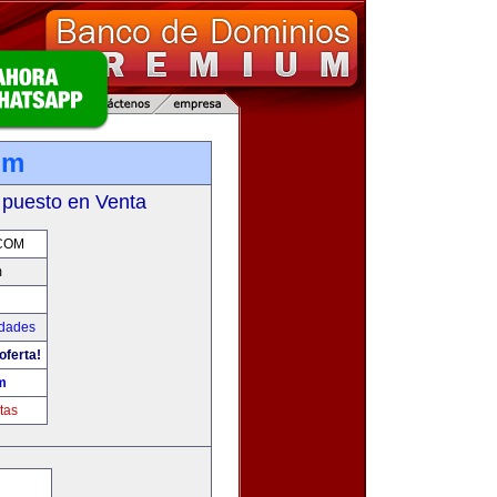
om
 puesto en Venta
.COM
m
udades
oferta!
m
tas