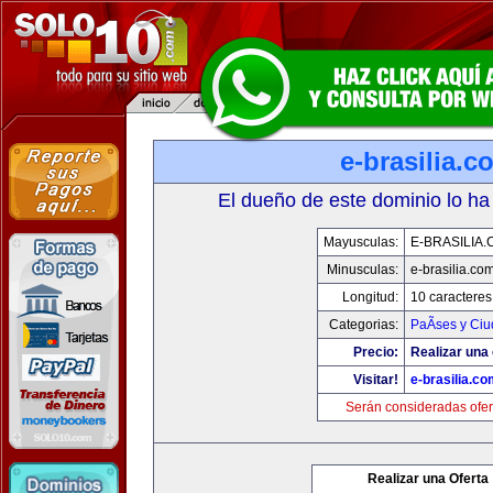
e-brasilia.c
El dueño de este dominio lo ha
Mayusculas:
E-BRASILIA
Minusculas:
e-brasilia.co
Longitud:
10 caracteres
Categorias:
PaÃ­ses y Ci
Precio:
Realizar una 
Visitar!
e-brasilia.co
Serán consideradas ofer
Realizar una Oferta