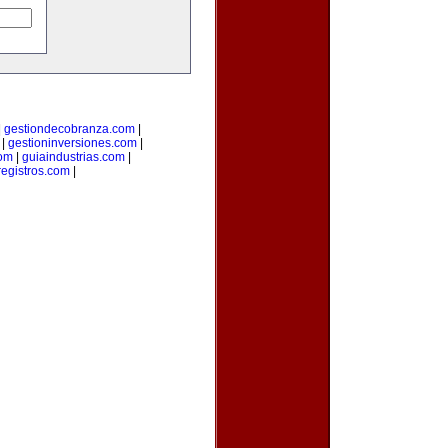
|
gestiondecobranza.com
|
|
gestioninversiones.com
|
om
|
guiaindustrias.com
|
registros.com
|