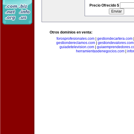
Precio Ofrecido $
Otros dominios en venta:
forosprofesionales.com
|
gestiondecartera.com
gestiondereclamos.com
|
gestiondevalores.com
guiadetelevision.com
|
guiaemprendedores.c
herramientasdenegocios.com
|
info